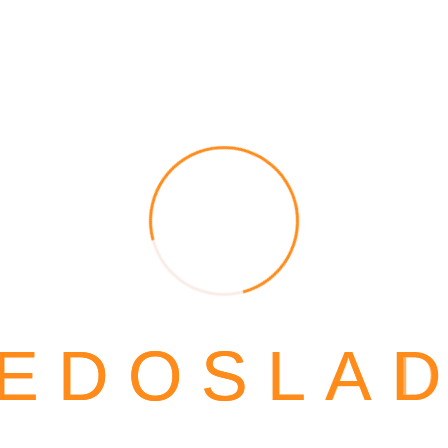
Tuti fruti torta
Komadni kolači
Cheesecake narandža torta
Komadni kolači
E
D
O
S
L
A
Antep durum
Komadni kolači