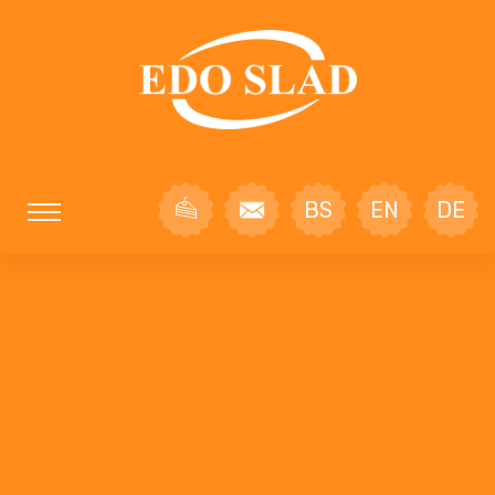
BS
EN
DE
Okus koji tražite
Naši proizvodi